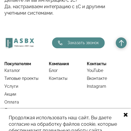
Делаете ли вы интеграцию с 1С?
Да, настраиваем интеграцию с 1С и другими
учетными системами.
Заказать звонок
Покупателям
Компания
Контакты
Каталог
Блог
YouTube
Типовые проекты
Контакты
Вконтакте
Услуги
Instagram
Акции
Оплата
Доставка
Продолжая использовать наш сайт, Вы даете
Гарантия
согласие на обработку файлов cookie, которые
Недавно
обеспечивают правильную работу сайта.