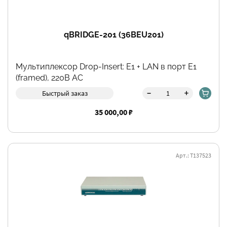
qBRIDGE-201 (36BEU201)
Мультиплексор Drop-Insert: E1 + LAN в порт E1
(framed), 220В AC
-
+
Быстрый заказ
35 000,00 ₽
Арт.: Т137523