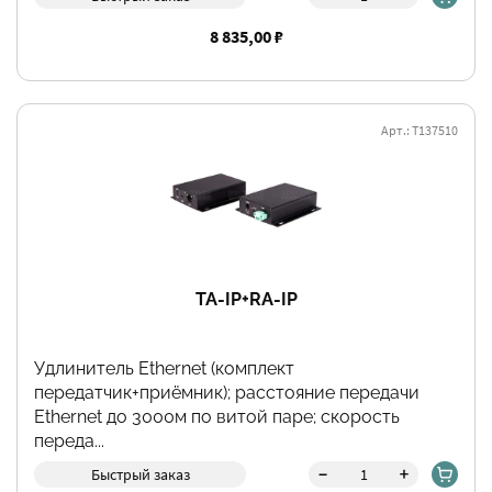
8 835,00 ₽
Арт.: Т137510
TA-IP+RA-IP
Удлинитель Ethernet (комплект
передатчик+приёмник); расстояние передачи
Ethernet до 3000м по витой паре; скорость
переда...
-
+
Быстрый заказ