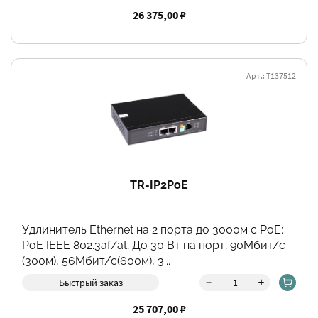
26 375,00 ₽
Арт.: Т137512
TR-IP2PoE
Удлинитель Ethernet на 2 порта до 3000м с PoE;
PoE IEEE 802.3af/at; До 30 Вт на порт; 90Мбит/с
(300м), 56Мбит/с(600м), 3...
-
+
Быстрый заказ
25 707,00 ₽