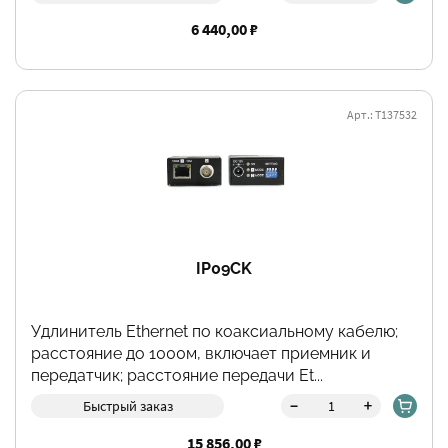
6 440,00 ₽
Арт.: Т137532
IP09CK
Удлинитель Ethernet по коаксиальному кабелю;
расстояние до 1000м, включает приемник и
передатчик; расстояние передачи Et...
-
+
Быстрый заказ
15 856,00 ₽