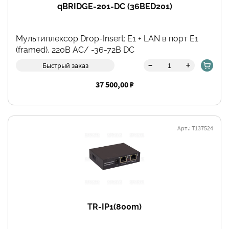
qBRIDGE-201-DC (36BED201)
Мультиплексор Drop-Insert: E1 + LAN в порт E1
(framed), 220В AC/ -36-72В DC
-
+
Быстрый заказ
37 500,00 ₽
Арт.: Т137524
TR-IP1(800m)