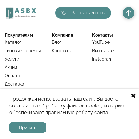
Заказать звонок
Покупателям
Компания
Контакты
Каталог
Блог
YouTube
Типовые проекты
Контакты
Вконтакте
Услуги
Instagram
Акции
Оплата
Доставка
Гарантия
Продолжая использовать наш сайт, Вы даете
Недавно
согласие на обработку файлов cookie, которые
просмотренное
обеспечивают правильную работу сайта.
Сайт работает на системе
МойБизнес2
Принять