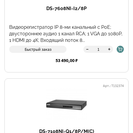
DS-7608NI-I2/8P
Видеорегистратор IP 8-ми канальный c PoE;
двустороннее аудио 1 канал RCA; 1 VGA до 1080Р,
1 HDMI до 4К; Входящий поток 8...
-
+
Быстрый заказ
53 490,00 ₽
Арт.: Т132374
DS-7108NI-Q1/8P/M(C)