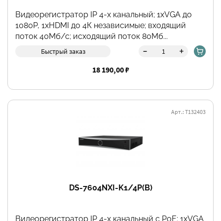
Видеорегистратор IP 4-х канальный; 1хVGA до
1080Р, 1хHDMI до 4К независимые; входящий
поток 40Мб/с; исходящий поток 80Мб...
-
+
Быстрый заказ
18 190,00 ₽
Арт.: Т132403
DS-7604NXI-K1/4P(B)
Видеорегистратор IP 4-х канальный с PоE; 1хVGA