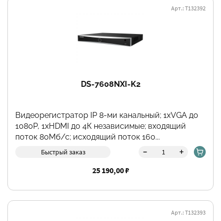
Арт.: Т132392
DS-7608NXI-K2
Видеорегистратор IP 8-ми канальный; 1хVGA до
1080Р, 1хHDMI до 4К независимые; входящий
поток 80Мб/с; исходящий поток 160...
-
+
Быстрый заказ
25 190,00 ₽
Арт.: Т132393