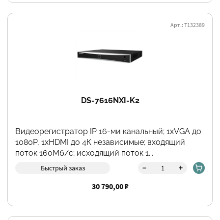
Арт.: Т132389
DS-7616NXI-K2
Видеорегистратор IP 16-ми канальный; 1хVGA до
1080Р, 1хHDMI до 4К независимые; входящий
поток 160Мб/с; исходящий поток 1...
-
+
Быстрый заказ
30 790,00 ₽