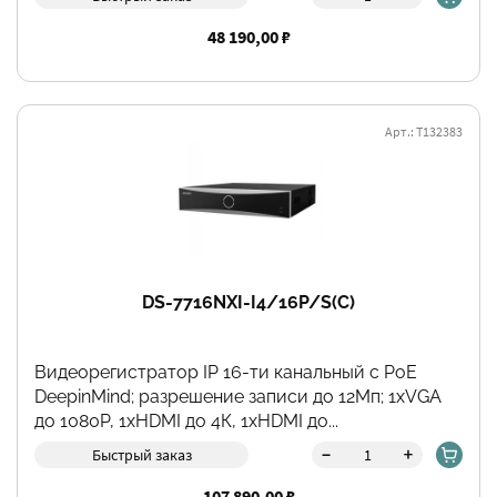
48 190,00 ₽
Арт.: Т132383
DS-7716NXI-I4/16P/S(С)
Видеорегистратор IP 16-ти канальный c PoE
DeepinMind; разрешение записи до 12Мп; 1хVGA
до 1080Р, 1хHDMI до 4К, 1хHDMI до...
-
+
Быстрый заказ
107 890,00 ₽