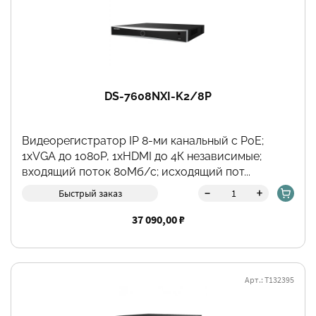
DS-7608NXI-K2/8P
Видеорегистратор IP 8-ми канальный с PоE;
1хVGA до 1080Р, 1хHDMI до 4К независимые;
входящий поток 80Мб/с; исходящий пот...
-
+
Быстрый заказ
37 090,00 ₽
Арт.: Т132395