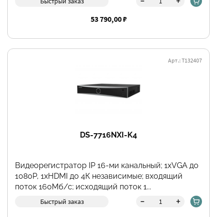
-
+
Быстрый заказ
53 790,00 ₽
Арт.: Т132407
DS-7716NXI-K4
Видеорегистратор IP 16-ми канальный; 1хVGA до
1080Р, 1хHDMI до 4К независимые; входящий
поток 160Мб/с; исходящий поток 1...
-
+
Быстрый заказ