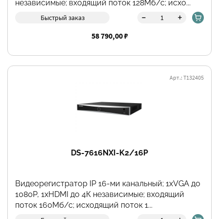
независимые; входящий поток 128Мб/с; исхо...
-
+
Быстрый заказ
58 790,00 ₽
Арт.: Т132405
DS-7616NXI-K2/16P
Видеорегистратор IP 16-ми канальный; 1хVGA до
1080Р, 1хHDMI до 4К независимые; входящий
поток 160Мб/с; исходящий поток 1...