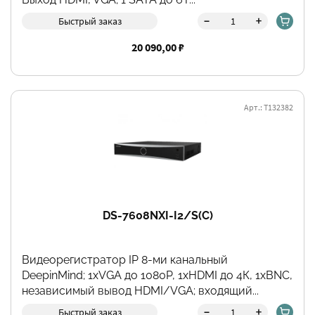
-
+
Быстрый заказ
20 090,00 ₽
Арт.: Т132382
DS-7608NXI-I2/S(С)
Видеорегистратор IP 8-ми канальный
DeepinMind; 1хVGA до 1080Р, 1хHDMI до 4К, 1хBNC,
независимый вывод HDMI/VGA; входящий...
-
+
Быстрый заказ