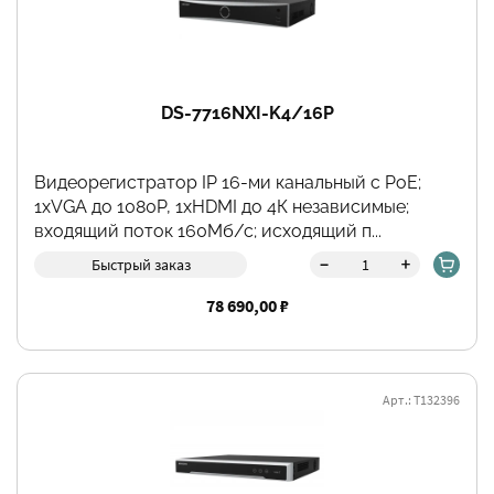
DS-7716NXI-K4/16P
Видеорегистратор IP 16-ми канальный с PоE;
1хVGA до 1080Р, 1хHDMI до 4К независимые;
входящий поток 160Мб/с; исходящий п...
-
+
Быстрый заказ
78 690,00 ₽
Арт.: Т132396