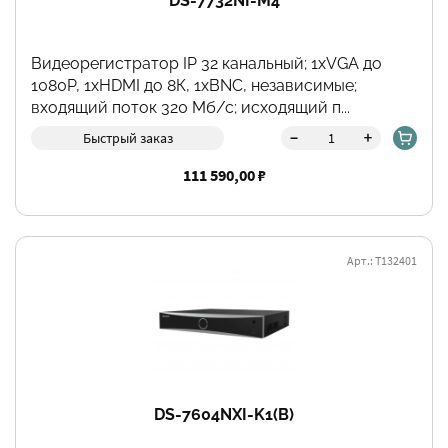
DS-7732NI-M4
Видеорегистратор IP 32 канальный; 1хVGA до
1080Р, 1хHDMI до 8К, 1хBNC, независимые;
входящий поток 320 Мб/с; исходящий п...
-
+
Быстрый заказ
111 590,00 ₽
Арт.: Т132401
DS-7604NXI-K1(B)