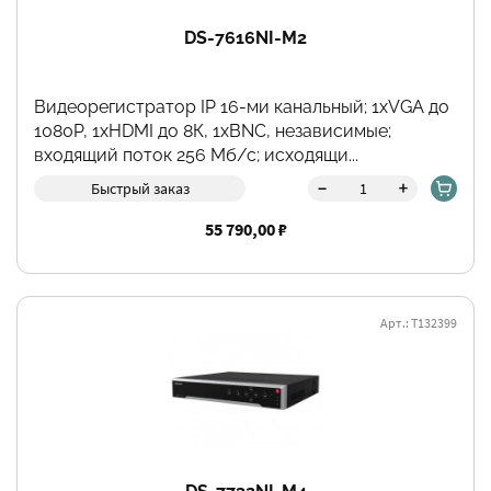
DS-7616NI-M2
Видеорегистратор IP 16-ми канальный; 1хVGA до
1080Р, 1хHDMI до 8К, 1хBNC, независимые;
входящий поток 256 Мб/с; исходящи...
-
+
Быстрый заказ
55 790,00 ₽
Арт.: Т132399