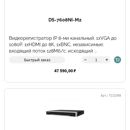
DS-7608NI-M2
Видеорегистратор IP 8-ми канальный; 1хVGA до
1080Р, 1хHDMI до 8К, 1хBNC, независимые;
входящий поток 128Мб/с; исходящий ...
-
+
Быстрый заказ
47 590,00 ₽
Арт.: Т132398