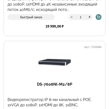
до 1080Р, 1хHDMI до 4К независимые; входящий
поток 40Мб/с; исходящий пото...
-
+
Быстрый заказ
25 590,00 ₽
Арт.: Т132404
DS-7608NI-M2/8P
Видеорегистратор IP 8-ми канальный с POE;
1хVGA до 1080Р, 1хHDMI до 8К, 1хBNC,