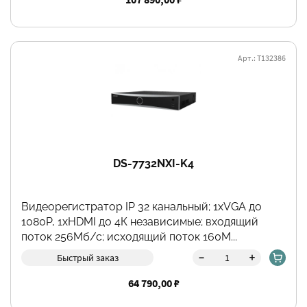
Арт.: Т132386
DS-7732NXI-K4
Видеорегистратор IP 32 канальный; 1хVGA до
1080Р, 1хHDMI до 4К независимые; входящий
поток 256Мб/с; исходящий поток 160М...
-
+
Быстрый заказ
64 790,00 ₽