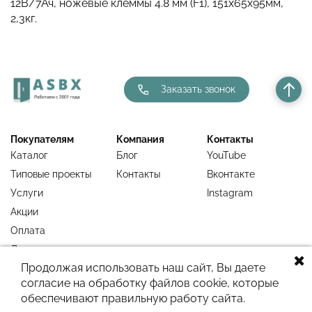
12В/7Ач, ножевые клеммы 4.8 мм (F1), 151х65х95мм,
2,3кг.
Заказать звонок
Покупателям
Компания
Контакты
Каталог
Блог
YouTube
Типовые проекты
Контакты
Вконтакте
Услуги
Instagram
Акции
Оплата
Доставка
Продолжая использовать наш сайт, Вы даете
Гарантия
согласие на обработку файлов cookie, которые
Недавно
обеспечивают правильную работу сайта.
просмотренное