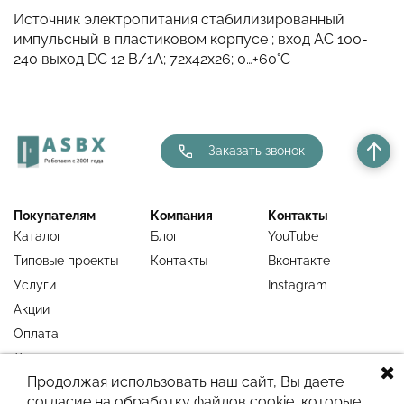
Источник электропитания стабилизированный
импульсный в пластиковом корпусе ; вход АС 100-
240 выход DC 12 В/1А; 72х42х26; 0…+60°C
Заказать звонок
Покупателям
Компания
Контакты
Каталог
Блог
YouTube
Типовые проекты
Контакты
Вконтакте
Услуги
Instagram
Акции
Оплата
Доставка
Продолжая использовать наш сайт, Вы даете
Гарантия
согласие на обработку файлов cookie, которые