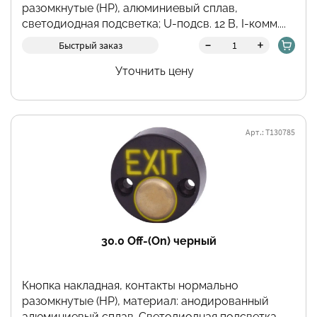
разомкнутые (НР), алюминиевый сплав,
светодиодная подсветка; U-подсв. 12 В, I-комм....
-
+
Быстрый заказ
Уточнить цену
Арт.: Т130785
30.0 Off-(On) черный
Кнопка накладная, контакты нормально
разомкнутые (НР), материал: анодированный
алюминиевый сплав. Светодиодная подсветка...