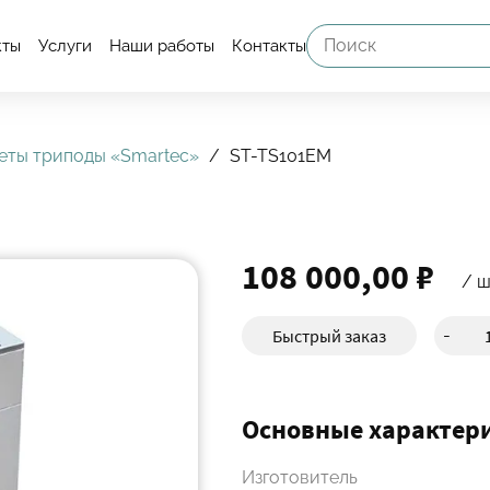
кты
Услуги
Наши работы
Контакты
еты триподы «Smartec»
ST-TS101EM
108 000,00 ₽
/ ш
Быстрый заказ
-
Основные характер
Изготовитель