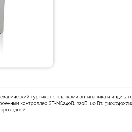
механический турникет с планками антипаника и индикат
оенный контроллер ST-NC240B, 220В, 60 Вт, 980х740х780 
 проходной