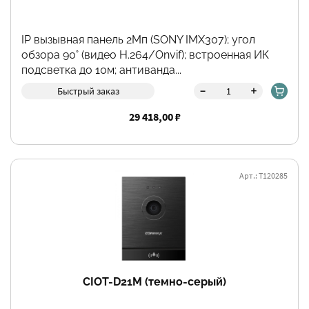
IP вызывная панель 2Мп (SONY IMX307); угол
обзора 90˚ (видео H.264/Onvif); встроенная ИК
подсветка до 10м; антиванда...
-
+
Быстрый заказ
29 418,00 ₽
Арт.: Т120285
CIOT-D21M (темно-серый)