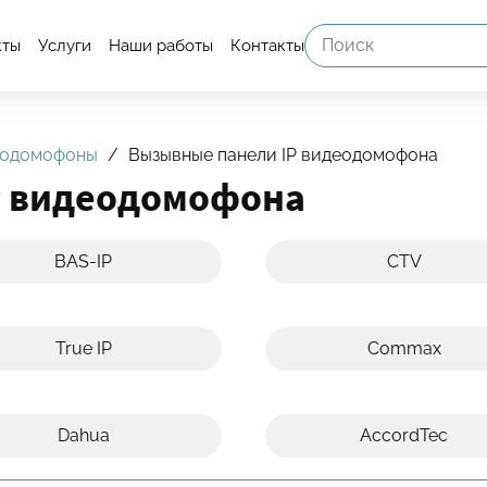
кты
Услуги
Наши работы
Контакты
еодомофоны
Вызывные панели IP видеодомофона
P видеодомофона
BAS-IP
CTV
True IP
Commax
Dahua
AccordTec