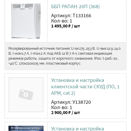
ББП РАПАН-20П (368)
Артикул: Т133166
Кол-во: 1
1 495,00 ₽ / шт
Резервированный источник питания; U-вх.175…253 В, U-вых.12.9…14.0
В, I-ном.1.7 А, I-max.2 А; под АКБ 12 В 7 А·ч; световая индикация
режимов работы, защита от короткого замыкания, IP20, t-раб.-10…
+40°C, 170х210х105 мм, пластиковый корпус
Установка и настройка
клиентской части СКУД (ПО, 1
АРМ, cat 2)
Артикул: У138720
Кол-во: 1
2 900,00 ₽ / шт
Установка и настройка