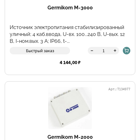
Germikom M-3000
Источник электропитания стабилизированный
уличный; 4 каб.ввода, U-вх. 100...240 В, U-вых. 12
В, I-ном.вых. 3 А; IP66, t-...
-
+
Быстрый заказ
4 144,00 ₽
Арт.: Т134977
Germikom M-2000