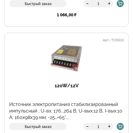
-
+
Быстрый заказ
1 066,00 ₽
Арт.: Т135010
120W/12V
Источник электропитания стабилизированный
импульсный ; U-вх. 176...264 В, U-вых.12 В, I-вых.10
А; 160х98х39 мм; -25…+65°...
-
+
Быстрый заказ