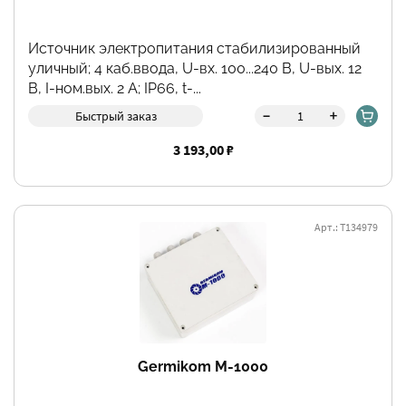
Источник электропитания стабилизированный
уличный; 4 каб.ввода, U-вх. 100...240 В, U-вых. 12
В, I-ном.вых. 2 А; IP66, t-...
-
+
Быстрый заказ
3 193,00 ₽
Арт.: Т134979
Germikom M-1000