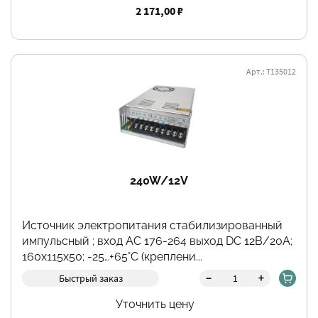
2 171,00 ₽
Арт.: Т135012
240W/12V
Источник электропитания стабилизированный
импульсный ; вход АС 176-264 выход DC 12В/20А;
160х115х50; -25…+65°C (креплени...
-
+
Быстрый заказ
Уточнить цену