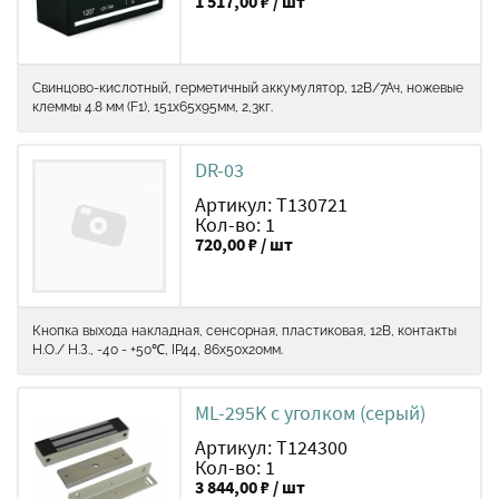
1 517,00 ₽ / шт
Свинцово-кислотный, герметичный аккумулятор, 12В/7Ач, ножевые
клеммы 4.8 мм (F1), 151х65х95мм, 2,3кг.
DR-03
Артикул: Т130721
Кол-во: 1
720,00 ₽ / шт
Кнопка выхода накладная, сенсорная, пластиковая, 12В, контакты
Н.О./ Н.З., -40 - +50℃, IP44, 86х50х20мм.
ML-295K с уголком (серый)
Артикул: Т124300
Кол-во: 1
3 844,00 ₽ / шт